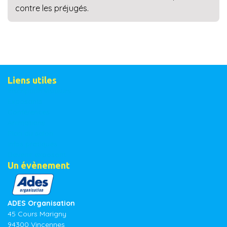
contre les préjugés.
Liens utiles
Inscription visiteurs
Exposants
Conférences
Animations
Plan du salon
Infos pratiques
Devenir exposant
Un évènement
ADES Organisation
45 Cours Marigny
94300 Vincennes