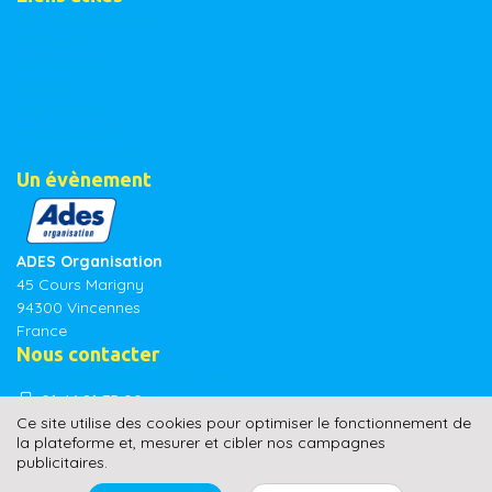
Inscription visiteurs
Exposants
Conférences
Animations
Plan du salon
Infos pratiques
Devenir exposant
Un évènement
ADES Organisation
45 Cours Marigny
94300 Vincennes
France
Nous contacter
contact@ades-organisation.com
01 46 81 75 00
Ce site utilise des cookies pour optimiser le fonctionnement de
la plateforme et, mesurer et cibler nos campagnes
publicitaires.
© Handica 2026 - Tous droits réservés - Un évènement ADES Organisation