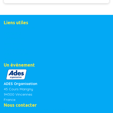
Liens utiles
Inscription visiteurs
Exposants
Conférences
Animations
Plan du salon
Infos pratiques
Devenir exposant
Un évènement
ADES Organisation
45 Cours Marigny
94300 Vincennes
France
Nous contacter
contact@ades-organisation.com