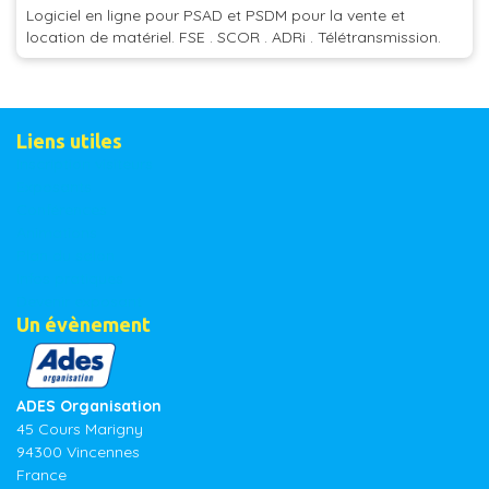
Logiciel en ligne pour PSAD et PSDM pour la vente et
location de matériel. FSE . SCOR . ADRi . Télétransmission.
Liens utiles
Inscription visiteurs
Exposants
Conférences
Animations
Plan du salon
Infos pratiques
Devenir exposant
Un évènement
ADES Organisation
45 Cours Marigny
94300 Vincennes
France