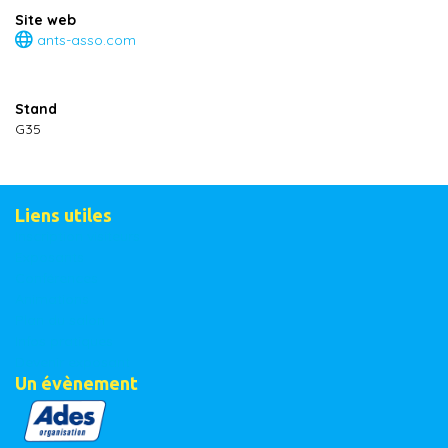
Site web
ants-asso.com
Stand
G35
Liens utiles
Inscription visiteurs
Exposants
Conférences
Animations
Plan du salon
Infos pratiques
Devenir exposant
Un évènement