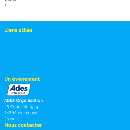
I8
Liens utiles
Inscription visiteurs
Exposants
Conférences
Animations
Plan du salon
Infos pratiques
Devenir exposant
Un évènement
ADES Organisation
45 Cours Marigny
94300 Vincennes
France
Nous contacter