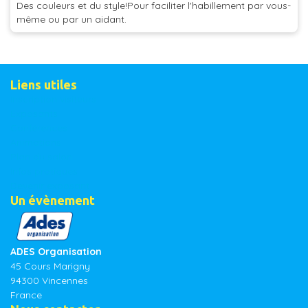
Des couleurs et du style!Pour faciliter l'habillement par vous-
même ou par un aidant.
Liens utiles
Inscription visiteurs
Exposants
Conférences
Animations
Plan du salon
Infos pratiques
Devenir exposant
Un évènement
ADES Organisation
45 Cours Marigny
94300 Vincennes
France