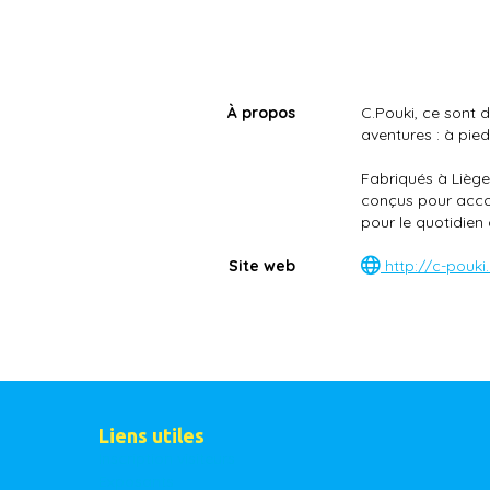
À propos
C.Pouki, ce sont 
aventures : à pied,
Fabriqués à Liège
conçus pour accom
pour le quotidien
Site web
http://c-pouki
Liens utiles
Inscription visiteurs
Exposants