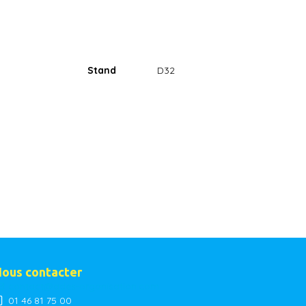
Stand
D32
ous contacter
contact@ades-organisation.com
01 46 81 75 00