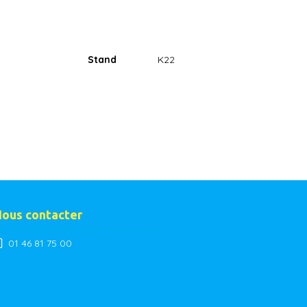
Stand
K22
ous contacter
contact@ades-organisation.com
01 46 81 75 00