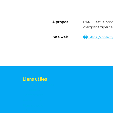
À propos
L'ANFE est le prin
d'ergothérapeute
Site web
https://anfe.fr
Liens utiles
Inscription visiteurs
Exposants
Conférences
Animations
Plan du salon
Infos pratiques